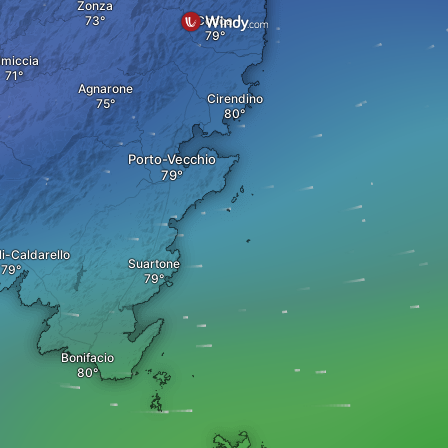
Zonza
Conca
lmiccia
Agnarone
Cirendino
Porto-Vecchio
li-Caldarello
Suartone
Bonifacio