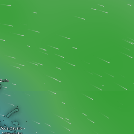
/Golfo
Coda Cavallo -
Villaggio Est