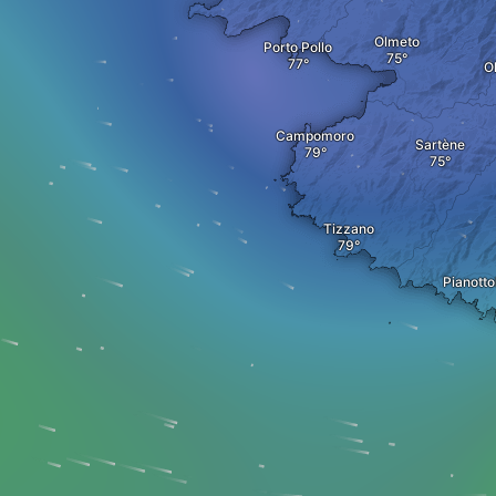
Olmeto
Porto Pollo
O
Campomoro
Sartène
Tizzano
Pianotto