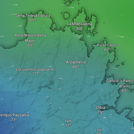
Santa Teresa Gallura
La Maddalena
Rena Majore/Rena
Majori
Porto Cervo
Arzachena
Locusantu/Luogosanto
Golfu di li Ranci
Aranci
Olbia
Tempio Pausania
Telti
Loiri