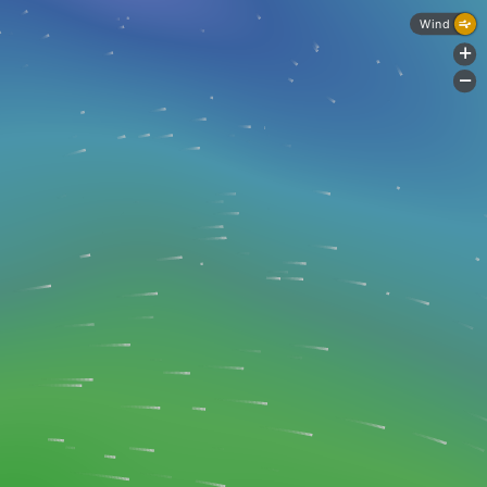
Wind
+
-