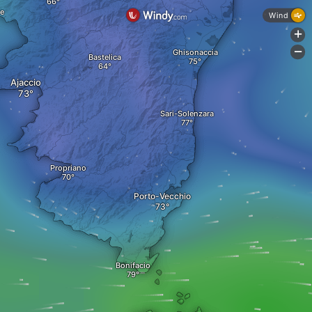
e
Wind
+
-
Ghisonaccia
Bastelica
Ajaccio
Sari-Solenzara
Propriano
Porto-Vecchio
Bonifacio