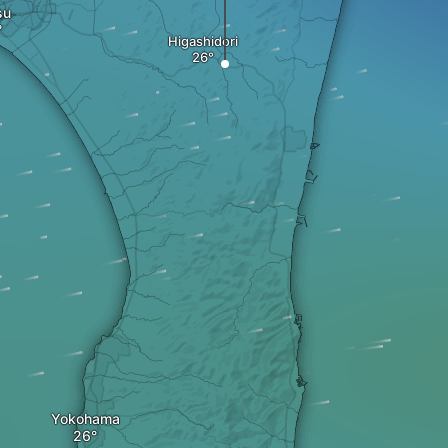
su
Higashidori
Yokohama