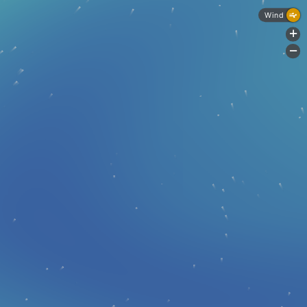
Wind
+
-