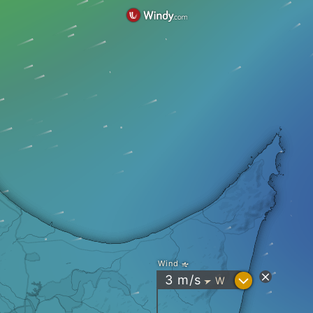
Wind
?
3
m/s
W
"