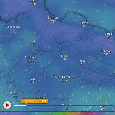
Bafra
Samsun
Terme
Vezirköprü
Fatsa
Ladik
Kabataş
Erbaa
Amasya
Niksar
Tokat Province
Zile
Çekerek
Sulusaray
Thursday 6 - 6 PM
Yıldızeli
Hafik
Sivas
kt
0
5
10
20
30
40
60