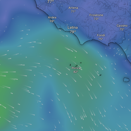
Artena
Frosinone
Ardea
Cassino
Latina
Fondi
Ponza