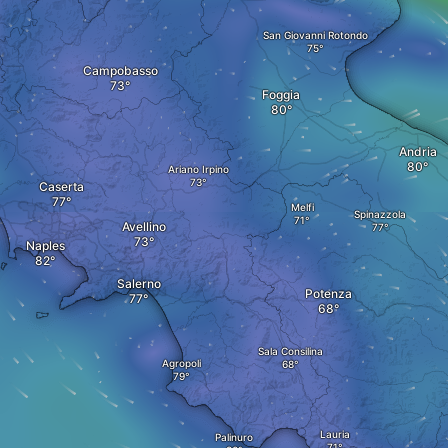
San Giovanni Rotondo
Campobasso
Foggia
Andria
Ariano Irpino
Caserta
Melfi
Spinazzola
Avellino
Naples
Salerno
Potenza
Sala Consilina
Agropoli
Lauria
Palinuro