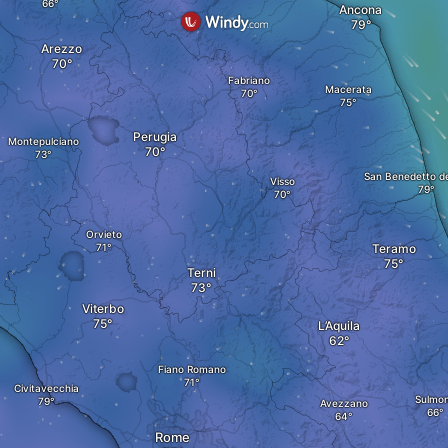
Ancona
Arezzo
Fabriano
Macerata
Perugia
Montepulciano
San Benedetto de
Visso
Orvieto
Teramo
Terni
Viterbo
L’Aquila
Fiano Romano
Civitavecchia
Sulmo
Avezzano
Rome