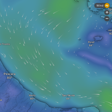
Wind
Spl
+
-
Hv
Porat
l Tronto
Pescara
Vasto
San Nicola
na