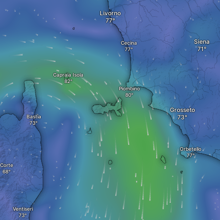
Livorno
Siena
Cecina
Capraia Isola
Piombino
Grosseto
Bastia
Orbetello
Corte
Ventiseri