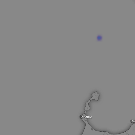
Stintino
Ca