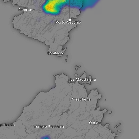
Propriano
Porto-Vecchio
Bonifacio
La Maddalena
Arzachena
Olbia
stelsardo
Tempio Pausania