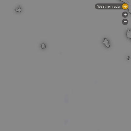
Weather radar
+
-