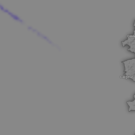
Galér
Cargèse