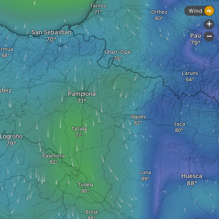
Tarnos
Wind
Orthez
+
San Sebastian
Pau
-
Ermua
Uhart-Cize
Laruns
steiz
Pamplona
Sigüés
Jaca
Tafalla
Logroño
Calahorra
Luna
Huesca
Tudela
Borja