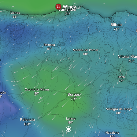
Santander
Llanes
Bilbao
Reinosa
Medina de Pomar
Vitoria-Ga
a
Haro
Osorno la Mayor
agún
Burgos
Viniegra de Abajo
Lerma
Palencia
Navaleno