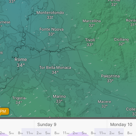
Monterotondo
Rovia
Marcellina
arnese
Fonte Nuova
Ciciliano
Tivoli
ti
Rome
Tor Bella Monaca
Palestrina
e
Marino
Trigoria
Macere
Colle
 PM
Cecchina
Velletri
Sunday 9
Monday 10
Pomezia
2
5
8
11
2
5
8
11
2
5
8
11
2
5
8
PM
PM
PM
PM
AM
AM
AM
AM
PM
PM
PM
PM
AM
AM
AM