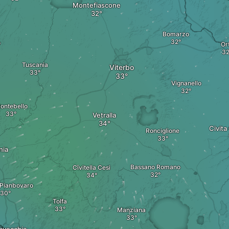
Montefiascone
Bomarzo
o
Or
Tuscania
Viterbo
Vignanello
ontebello
Vetralla
Civita
Ronciglione
nia
Bassano Romano
Civitella Cesi
à Pianbovaro
Tolfa
Manziana