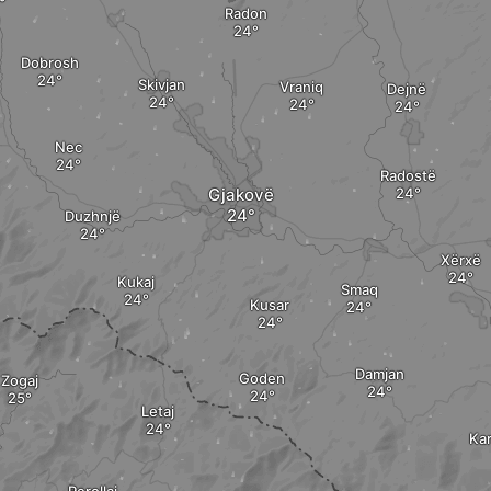
Radon
Dobrosh
Skivjan
Vraniq
Dejnë
Nec
Radostë
Gjakovë
Duzhnjë
Xërxë
Kukaj
Smaq
Kusar
Damjan
Goden
Zogaj
Letaj
Ka