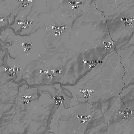
Perollaj
Vlahen
han
Pllanej
Zahrisht
Krumë
Pogaj
Fajzë
Domaj-Has
Metaliaj
Pusi i Thatë
Gjegjan
Kolsh
Kukës
Pakisht
Krenzë