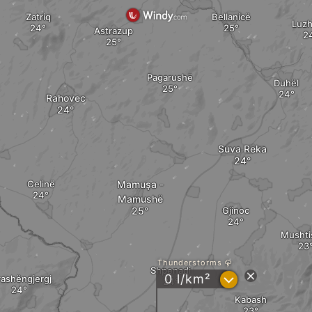
Zatriq
Bellanicë
Luzh
Astrazup
Pagarushë
Duhël
Rahovec
Suva Reka
Celinë
Mamuşa -
Mamushë
Gjinoc
Mushti
Thunderstorms
Shpenadi
?
0 l/km²
rashëngjergj
Kabash