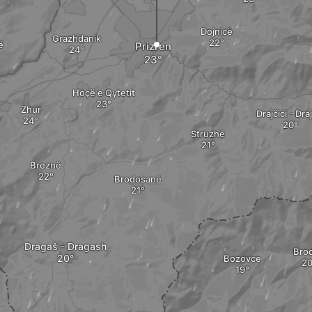
Dojnicë
Grazhdanik
ë
Prizren
Hoçë e Qytetit
Zhur
Drajčići - Dra
Struzhë
Breznë
Brodosanë
Dragaš - Dragash
Bro
Bozovce