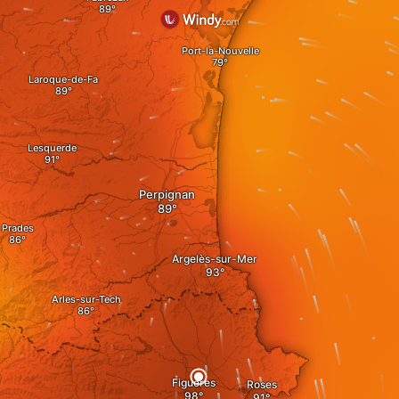
Port-la-Nouvelle
Laroque-de-Fa
Lesquerde
Perpignan
Prades
Argelès-sur-Mer
Arles-sur-Tech
Figueres
Roses