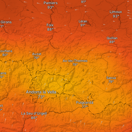
Pamiers
Limoux
Léran
-Girons
Foix
Quillan
ouflens
Auzat
Ax-les-Thermes
arre
Sansa
Andorra la Vella
Puigcerdà
rt
La Seu d'Urgell