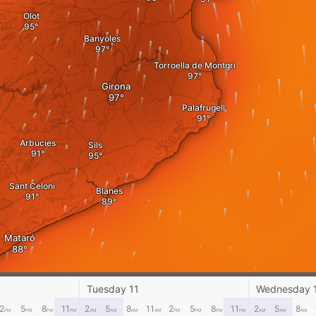
Olot
Banyoles
Torroella de Montgrí
Girona
Palafrugell
Arbúcies
Sils
Sant Celoni
Blanes
Mataró
Tuesday 11
Wednesday 
2
5
8
11
2
5
8
11
2
5
8
11
2
5
8
PM
PM
PM
PM
AM
AM
AM
AM
PM
PM
PM
PM
AM
AM
AM