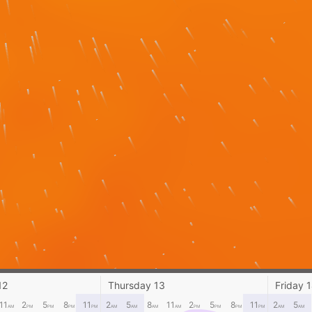
12
Thursday 13
Friday 
11
2
5
8
11
2
5
8
11
2
5
8
11
2
5
AM
PM
PM
PM
PM
AM
AM
AM
AM
PM
PM
PM
PM
AM
AM