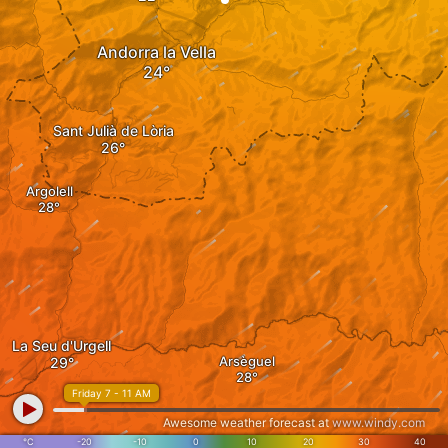
Andorra la Vella
Sant Julià de Lòria
Argolell
La Seu d'Urgell
Arsèguel
Friday 7 - 11 AM
Awesome weather forecast at
www.windy.com
°C
-20
-10
0
10
20
30
40