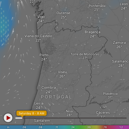
León
Ponferrada
Ourense
Vigo
Bragança
Viana do Castelo
Zamora
Torre de Moncorvo
Porto
Salamanc
Viseu
Coimbra
Plasencia
PORTUGAL
Leiria
Nisa
Cáceres
Saturday 8 - 8 AM
Santarém
in
.06
.08
.11
.24
.39
.78
1.2