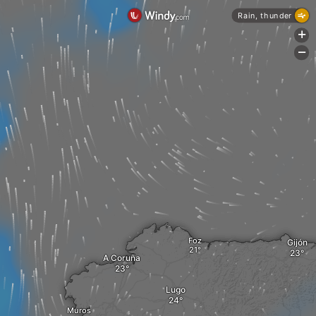
Rain, thunder
+
-
Foz
Gijón
A Coruña
Lugo
Muros