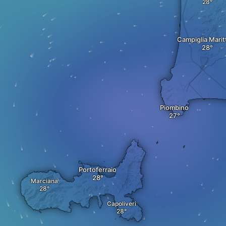
Campiglia Marit
Piombino
Portoferraio
Marciana
Capoliveri