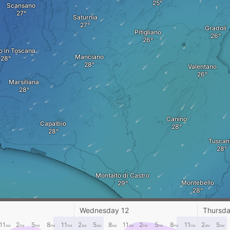
Scansano
Saturnia
Gradoli
Pitigliano
o in Toscana
Manciano
Valentano
Marsiliana
Canino
Capalbio
Tuscan
Montalto di Castro
Montebello
Wednesday 12
Thursda
11
2
5
8
11
2
5
8
11
2
5
8
11
2
5
Tarquinia
AM
PM
PM
PM
PM
AM
AM
AM
AM
PM
PM
PM
PM
AM
AM