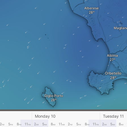
Alberese
Maglian
Albinia
Orbetello
Giglio Porto
Monday 10
Tuesday 11
2
5
8
11
2
5
8
11
2
5
8
11
2
5
8
PM
PM
PM
PM
AM
AM
AM
AM
PM
PM
PM
PM
AM
AM
AM