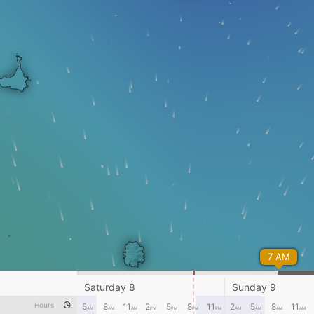
7 AM
Saturday 8
Sunday 9
Hours
5
8
11
2
5
8
11
2
5
8
11
AM
AM
AM
PM
PM
PM
PM
AM
AM
AM
AM