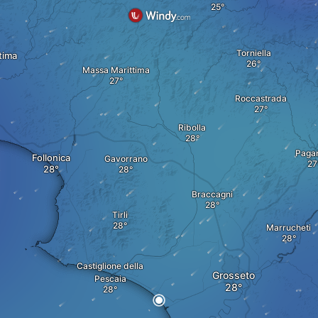
Torniella
tima
Massa Marittima
Roccastrada
Ribolla
Paga
Follonica
Gavorrano
Braccagni
Tirli
Marrucheti
Castiglione della
Grosseto
Pescaia