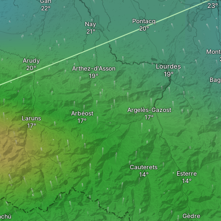
Gan
Pontacq
Nay
Montg
Arudy
Lourdes
Arthez-d'Asson
Bag
Argelès-Gazost
Arbéost
Laruns
Cauterets
Esterre
Gèdre
nchú