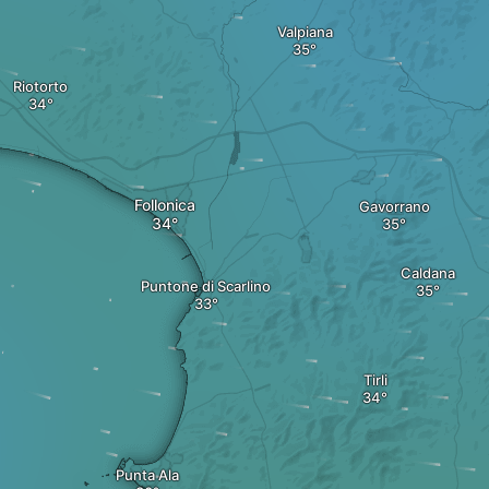
Valpiana
Riotorto
Follonica
Gavorrano
Caldana
Puntone di Scarlino
Tirli
Punta Ala