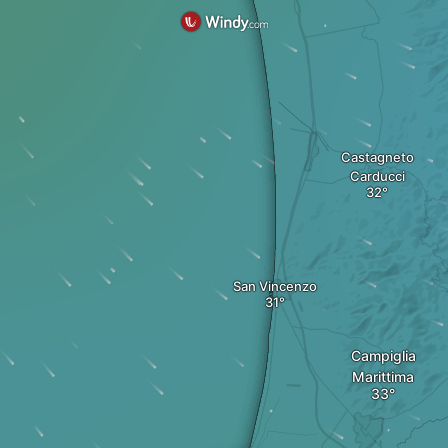
Castagneto
Carducci
San Vincenzo
Campiglia
Marittima