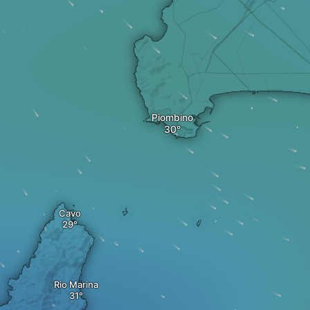
Piombino
Cavo
Rio Marina