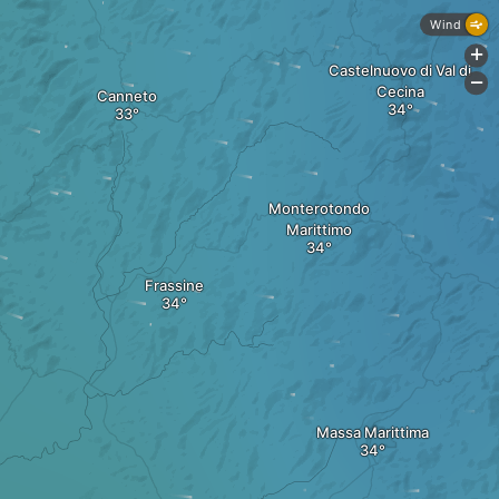
Wind
+
Castelnuovo di Val di
-
Cecina
Canneto
Monterotondo
Marittimo
Frassine
Massa Marittima