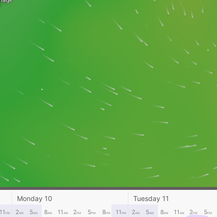
Monday 10
Tuesday 11
11
2
5
8
11
2
5
8
11
2
5
8
11
2
5
PM
AM
AM
AM
AM
PM
PM
PM
PM
AM
AM
AM
AM
PM
PM