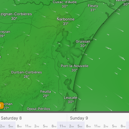
Cuxac-d'Aude
Fleury
ézignan-Corbières
Narbonne
brezan
Gruissan
n
Port-la-Nouvelle
Durban-Corbières
Feuilla
Leucate
Tuchan
M
Opoul-Périllos
Saturday 8
Sunday 9
2
5
8
11
2
5
8
11
2
5
8
11
2
5
8
AM
AM
AM
AM
PM
PM
PM
PM
AM
AM
AM
AM
PM
PM
PM