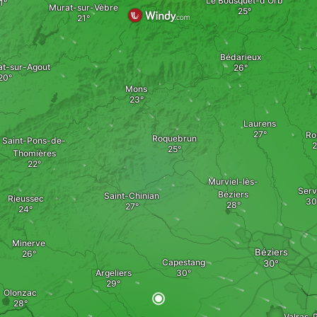
Le Bousquet-d'Orb
Murat-sur-Vèbre
Bédarieux
at-sur-Agout
Mons
Laurens
Ro
Roquebrun
Saint-Pons-de-
Thomières
Murviel-lès-
Serv
Béziers
Saint-Chinian
Rieussec
Minerve
Béziers
Capestang
Argeliers
Olonzac
Valras-