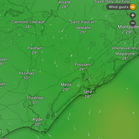
Saint-Gély-du-Fesc
Aniane
Wind gusts
+
Clermont-l'Hérault
Saint-Paul-et-
-
Montpellie
Valmalle
Paulhan
Villeneuve-lès-
Maguelone
ujan
Poussan
Pézenas
ian
Mèze
Sète
Florensac
Agde
Plage