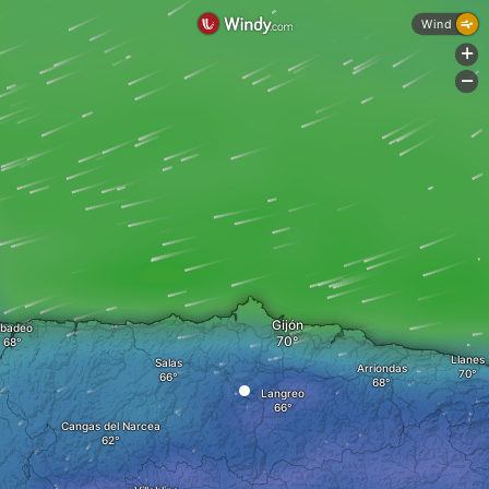
Wind
+
-
Gijón
ibadeo
Llanes
Salas
Arriondas
Langreo
Cangas del Narcea