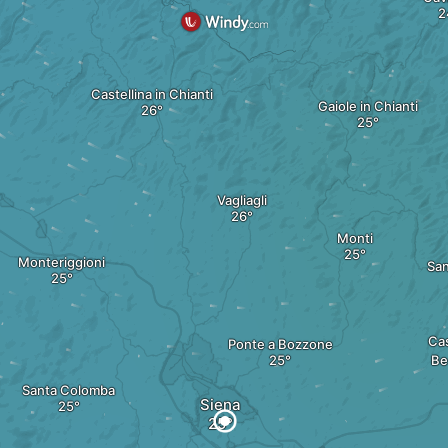
Castellina in Chianti
Gaiole in Chianti
Vagliagli
Monti
Monteriggioni
Sa
Ca
Ponte a Bozzone
Be
Santa Colomba
Siena