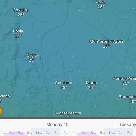
Arbia
Sovicille
Rosia
Monteroni d'Arbia
Orgia
Ponte d'Arb
Casciano
Murlo
ciano
Buoncon
Montepescini
Iesa
Monday 10
Tuesday
11
2
5
8
11
2
5
8
11
2
5
8
11
2
5
AM
PM
PM
PM
PM
AM
AM
AM
AM
PM
PM
PM
PM
AM
AM