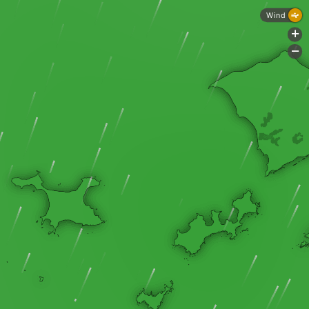
Wind
+
-