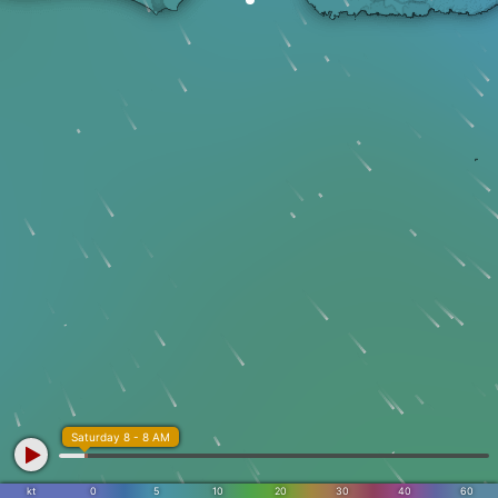
Saturday 8 - 8 AM
kt
0
5
10
20
30
40
60