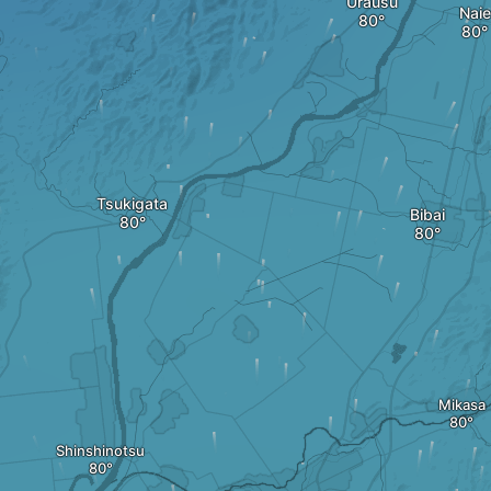
Urausu
Naie
Tsukigata
Bibai
Mikasa
Shinshinotsu