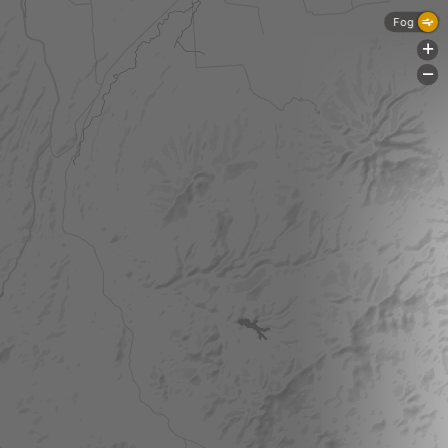
Fog
+
-