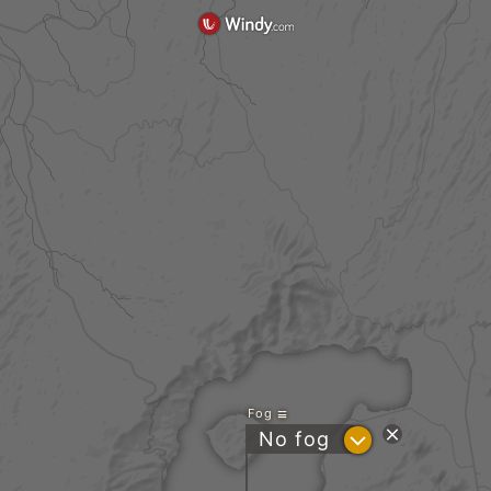
Fog
?
No fog