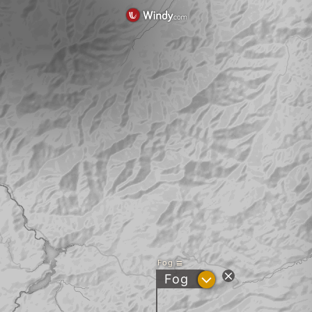
Fog
?
Fog