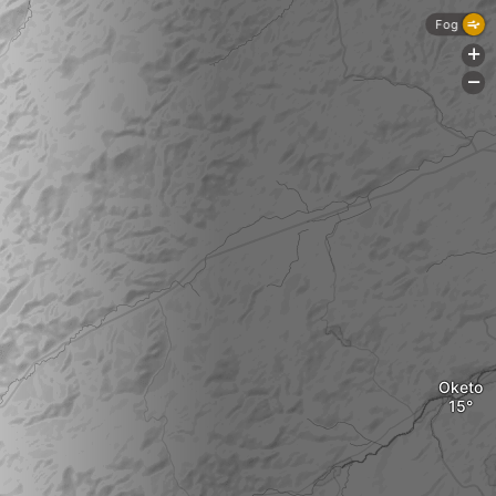
Fog
+
-
Oketo