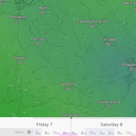
San Cas
Marti
d
Ponsacco
Castelfiorentino
Peccioli
Certaldo
Chianni
Poggib
Volterra
Casole d'Elsa
Pomarance
Friday 7
Saturday 8
Hours
5
8
11
2
5
8
11
2
5
8
11
AM
AM
AM
PM
PM
PM
PM
AM
AM
AM
AM