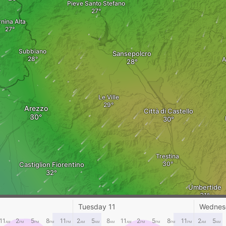
Pieve Santo Stefano
nina Alta
Subbiano
Sansepolcro
A
Le Ville
Arezzo
Città di Castello
Trestina
Castiglion Fiorentino
Umbertide
Cortona
Tuesday 11
Wednes
11
2
5
8
11
2
5
8
11
2
5
8
11
2
5
AM
PM
PM
PM
PM
AM
AM
AM
AM
PM
PM
PM
PM
AM
AM