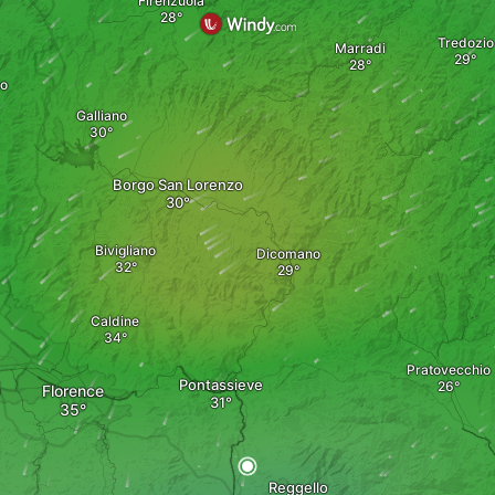
Firenzuola
Tredozio
Marradi
io
Galliano
Borgo San Lorenzo
Bivigliano
Dicomano
Caldine
Pratovecchio
Pontassieve
Florence
Reggello