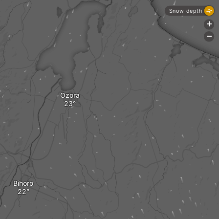
Snow depth
+
-
Ozora
Bihoro