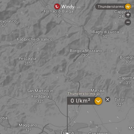
Thunderstorms
Fornaci di Barga
Cappella
+
ovolasco
-
Bagni di Lucca
Fabbriche di Vallico
Borgo a Mozzano
Bovegli
Pescaglia
Caporn
Matraia
San Martino in
Thunderstorms
Freddana
?
Tofori
0 l/km²
osa
Maggiano
Mo
Lucca
Capannori