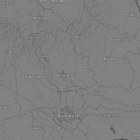
Sfântu Gheorghe
ăgăraș
Focşani
Brasov
Nehoiu
Bușteni
Râmnicu Sărat
Chilii
Breaza
Buzău
Mizil
Ploieşti
Târgovişte
ști
Urziceni
Titu
Slob
ăujani
Bucharest
Lehliu Gara
Videle
Calar