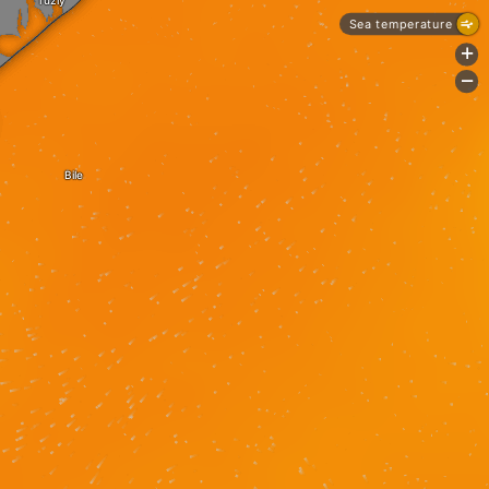
Tuzly
Sea temperature
+
-
Bile