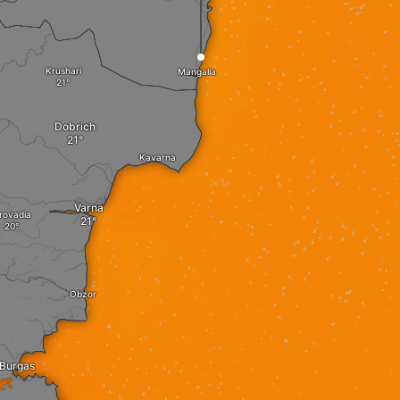
Krushari
Mangalia
Dobrich
Kavarna
Varna
rovadia
Obzor
Burgas