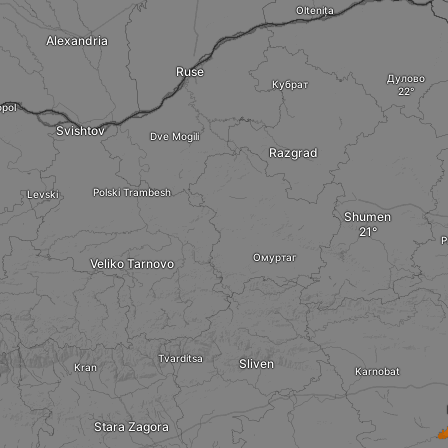
Oltenița
Alexandria
Ruse
Дулово
Кубрат
opol
Svishtov
Dve Mogili
Razgrad
Polski Trambesh
Levski
Shumen
P
Омуртаг
Veliko Tarnovo
Tvarditsa
Sliven
Kran
Karnobat
Stara Zagora