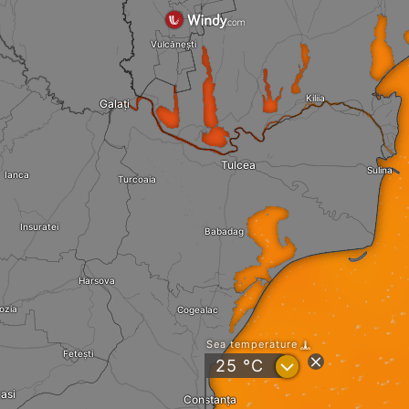
Vulcănești
Kiliia
Galați
Tulcea
Sulina
Ianca
Turcoaia
Insuratei
Babadag
Harsova
ozia
Cogealac
Sea temperature
Fetești
?
25
°C
asi
Constanța