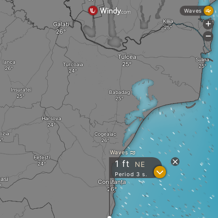
Waves
Kiliia
Galați
+
-
Tulcea
Sulina
Ianca
Turcoaia
Insuratei
Babadag
Harsova
ozia
Cogealac
Waves
Fetești
1
ft
NE
?
Period 3 s.
asi
Constanța