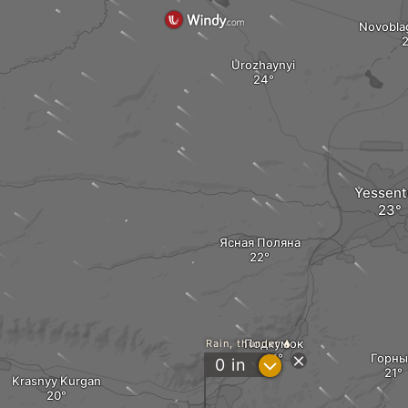
Novobla
Urozhaynyi
Yessent
Ясная Поляна
Подкумок
Rain, thunder
Горны
?
0
in
Krasnyy Kurgan