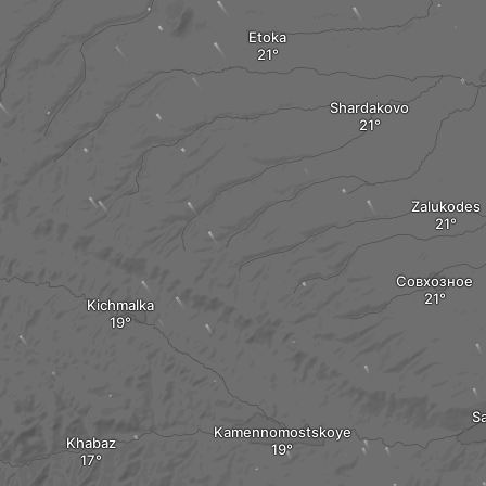
Etoka
Shardakovo
Zalukodes
Совхозное
Kichmalka
S
Kamennomostskoye
Khabaz