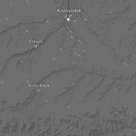
Kislovodsk
El'kush
Kichi-Balyk