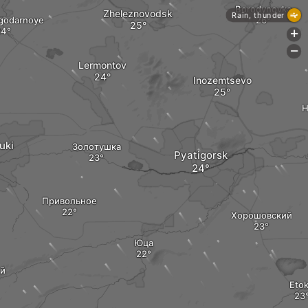
Borodynovka
Zheleznovodsk
Rain, thunder
godarnoye
+
-
Lermontov
Inozemtsevo
Н
uki
Золотушка
Pyatigorsk
Привольное
Хорошовский
Юца
й
Eto