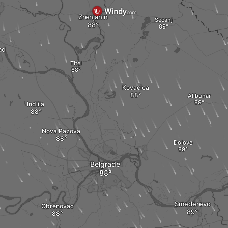
Zrenjanin
Secanj
ad
Titel
Kovacica
Alibunar
Indjija
Nova Pazova
Dolovo
Belgrade
Smederevo
Obrenovac