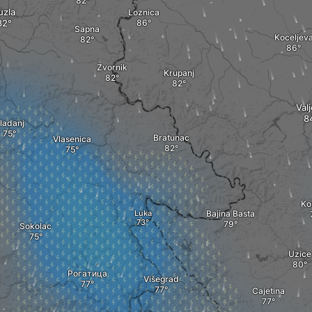
uzla
Loznica
Sapna
Koceljev
Zvornik
Krupanj
Val
ladanj
Bratunac
Vlasenica
Ko
Luka
Bajina Basta
Sokolac
Uzice
Рогатица
Višegrad
Cajetina