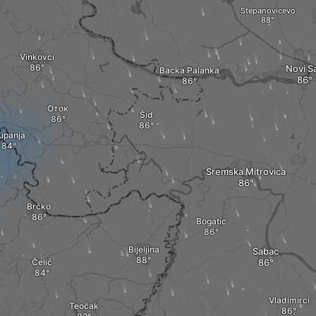
Stepanovicevo
Vinkovci
Novi S
Backa Palanka
Оток
Šid
upanja
Sremska Mitrovica
Brčko
Bogatic
Bijeljina
Sabac
Čelić
Vladimirci
Teočak