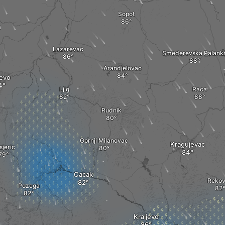
Sopot
a
Lazarevac
Smederevska Palank
Arandjelovac
jevo
Ljig
Raca
Rudnik
Gornji Milanovac
Kragujevac
sjeric
Cacak
Reko
Pozega
Kraljevo