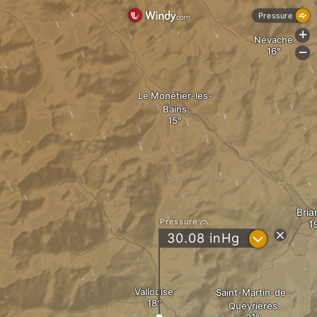
Pressure
+
Névache
-
Le Monêtier-les-
Bains
Bria
Pressure
?
30.08
inHg
Vallouise
Saint-Martin-de-
Queyrières