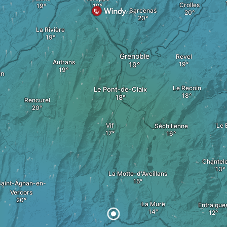
Crolles
Sarcenas
La Rivière
Grenoble
Revel
Autrans
in
Le Recoin
Le Pont-de-Claix
Rencurel
Vif
Le 
Séchilienne
Chantel
La Motte-d'Aveillans
aint-Agnan-en-
Vercors
La Mure
Entraigue