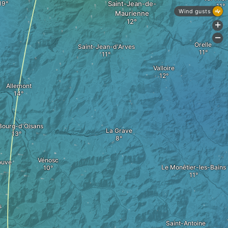
Saint-Jean-de-
Wind gusts
Maurienne
+
-
Orelle
Saint-Jean-d'Arves
Valloire
Allemont
Bourg-d'Oisans
La Grave
Vénosc
ouve
Le Monêtier-les-Bains
s
Saint-Antoine