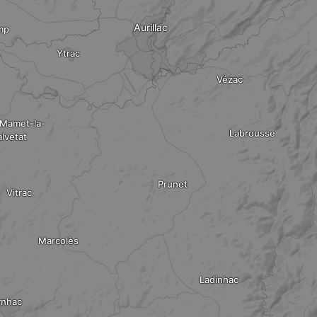
Aurillac
mp
Ytrac
Vézac
-Mamet-la-
Labrousse
alvetat
Prunet
Vitrac
Marcolès
Ladinhac
ynhac