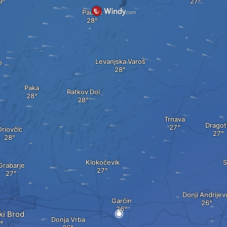
Paučje
Levanjska Varoš
o
Paka
Ratkov Dol
Trnava
Dragot
riovčić
Klokočevik
S
Grabarje
Donji Andrijev
Garčin
ki Brod
Donja Vrba