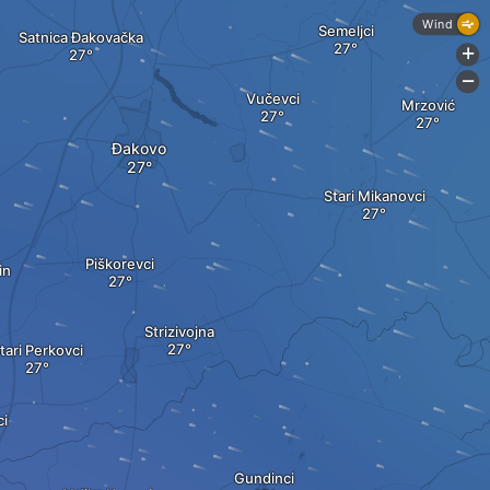
Wind
Semeljci
Satnica Đakovačka
+
-
Vučevci
Mrzović
Đakovo
Stari Mikanovci
Piškorevci
in
Strizivojna
tari Perkovci
ci
Gundinci