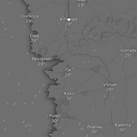
Lovrečica
Brtonigla
Dajla
Vižinada
Novigrad
Tar
Višnjan
Kukci
Poreč
Baderna
Žbandaj