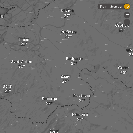
Rain, thunder
Kozina
+
ia
-
Orehek
Prešnica
Tinjan
Ob
Podgorje
Sveti Anton
Golac
Zazid
Boršt
Rakitovec
Sočerga
Krbavčići
Žonti