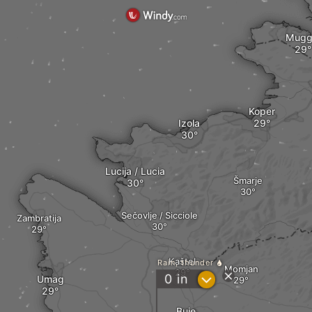
Mugg
Koper
Izola
Lucija / Lucia
Šmarje
Sečovlje / Sicciole
Zambratija
Kaštel
Rain, thunder
Momjan
?
0
in
Umag
Buje