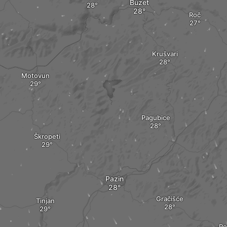
Buzet
Roč
Krušvari
Motovun
Pagubice
Škropeti
Pazin
Gračišće
Tinjan
Po