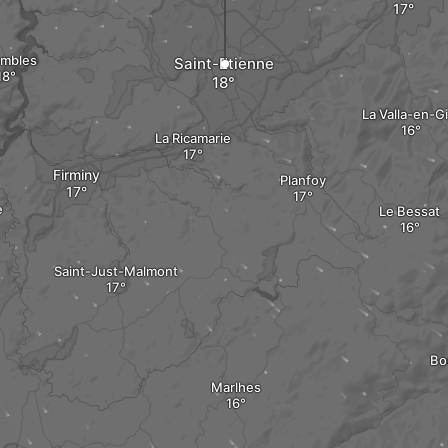
mbles
Saint-Etienne
La Valla-en-G
La Ricamarie
Firminy
Planfoy
e
Le Bessat
Saint-Just-Malmont
Bo
Marlhes