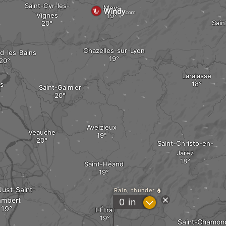
Saint-Cyr-les-
Meys
Vignes
Sain
Chazelles-sur-Lyon
d-les-Bains
Larajasse
s
Saint-Galmier
Aveizieux
Veauche
Saint-Christo-en-
Jarez
Saint-Héand
Just-Saint-
Rain, thunder
ambert
?
0
in
L'Étrat
Saint-Chamon