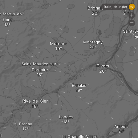
Rain, thunder
Brignais
Irigny
t-Martin-en-
+
Haut
-
Saint-S
d
Montagny
Mornant
Saint-Maurice-sur-
Givors
Dargoire
Échalas
Rive-de-Gier
Longes
Farnay
Ampuis
d
La Chapelle-Villars