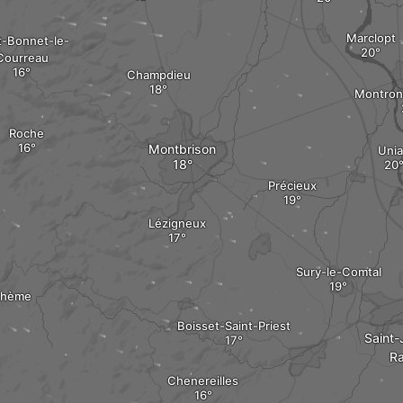
Marclopt
t-Bonnet-le-
Courreau
Champdieu
Montron
Roche
Montbrison
Unia
Précieux
Lézigneux
Sury-le-Comtal
thème
Boisset-Saint-Priest
Saint-
R
Chenereilles