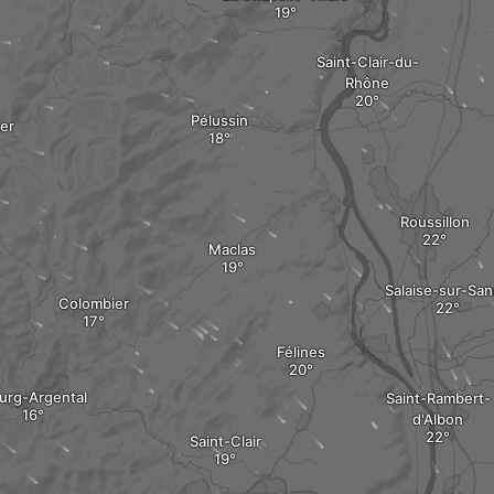
Saint-Clair-du-
Rhône
Pélussin
ier
Roussillon
Maclas
Salaise-sur-Sa
Colombier
Félines
urg-Argental
Saint-Rambert-
d'Albon
Saint-Clair