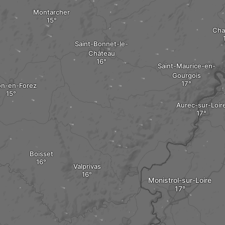
Montarcher
Cha
Saint-Bonnet-le-
Château
Saint-Maurice-en-
Gourgois
n-en-Forez
Aurec-sur-Loir
Boisset
Valprivas
Monistrol-sur-Loire