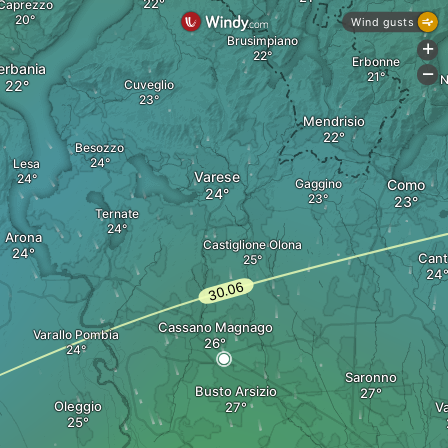
Caprezzo
Wind gusts
Brusimpiano
+
Erbonne
erbania
-
N
Cuveglio
Mendrisio
Besozzo
Lesa
Varese
Gaggino
Como
Ternate
Arona
Castiglione Olona
Can
Cassano Magnago
Varallo Pombia
Saronno
Busto Arsizio
Oleggio
V