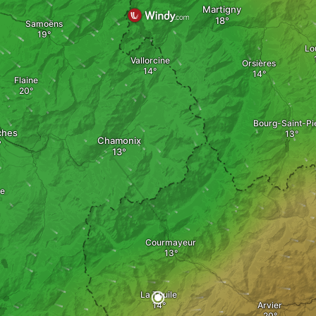
Martigny
Samoëns
Lo
Vallorcine
Orsières
Flaine
Bourg-Saint-Pi
ches
Chamonix
e
Courmayeur
La Thuile
Arvier