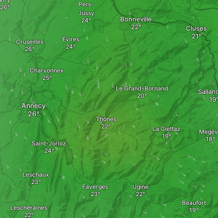
Pers-
Jussy
Bonneville
Cluses
Évires
Cruseilles
Charvonnex
Le Grand-Bornand
Sallan
Annecy
Thônes
La Giettaz
Megèv
Saint-Jorioz
Leschaux
Faverges
Ugine
Beaufort
Lescheraines