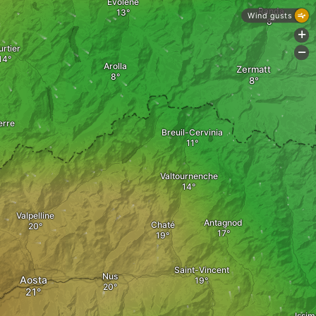
Evolène
Randa
Wind gusts
+
urtier
-
Arolla
Zermatt
erre
Breuil-Cervinia
Valtournenche
Valpelline
Antagnod
Chaté
Saint-Vincent
Nus
Aosta
Issim