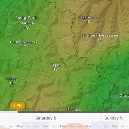
Valgrisenche
Bourg-Saint-
Maurice
Rhêmes-Notre-Dame
Peisey-Nancroix
Tignes
Planay
Grosc
6 PM
Bessans
Balme
Saturday 8
Sunday 9
Val-Cenis
2
5
8
11
2
5
8
11
2
5
8
11
2
5
8
PM
PM
PM
PM
AM
AM
AM
AM
PM
PM
PM
PM
AM
AM
AM