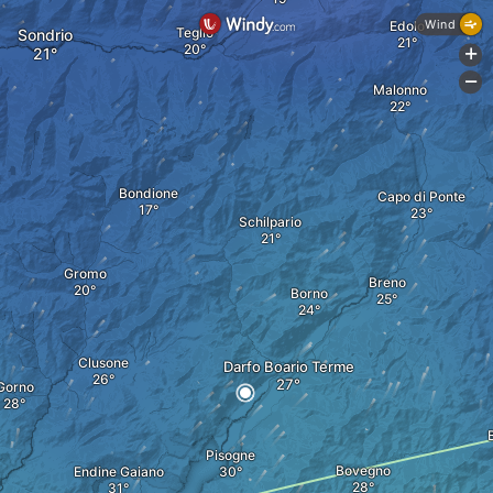
Wind
Edolo
Teglio
Sondrio
+
-
Malonno
Bondione
Capo di Ponte
Schilpario
Gromo
Breno
Borno
Clusone
Darfo Boario Terme
Gorno
Pisogne
Bovegno
Endine Gaiano