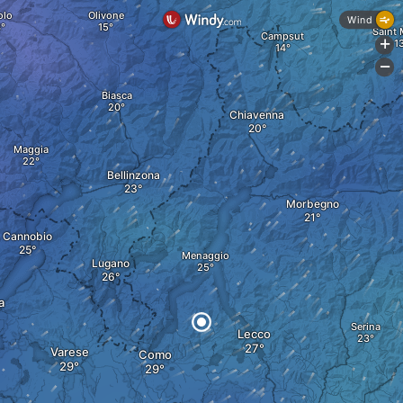
olo
Olivone
Wind
Saint 
Campsut
+
-
Biasca
Chiavenna
Maggia
Bellinzona
Morbegno
Cannobio
Menaggio
Lugano
a
Serina
Lecco
Varese
Como