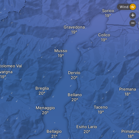
Wind
Sorico
+
-
Gravedona
Colico
Musso
tolomeo Val
vargna
Dervio
Breglia
Premana
Bellano
Taceno
Menaggio
Esino Lario
Bellagio
Primalun