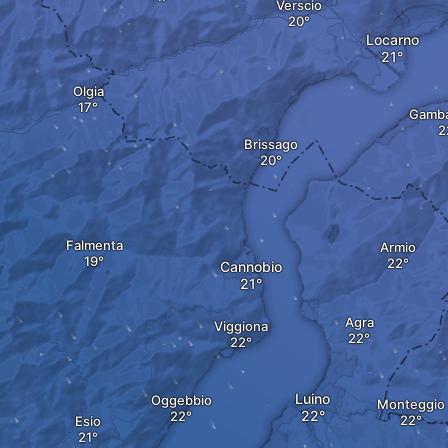
Verscio
Locarno
Olgia
Gamb
Brissago
Falmenta
Armio
Cannobio
Agra
Viggiona
Luino
Oggebbio
Monteggio
Esio