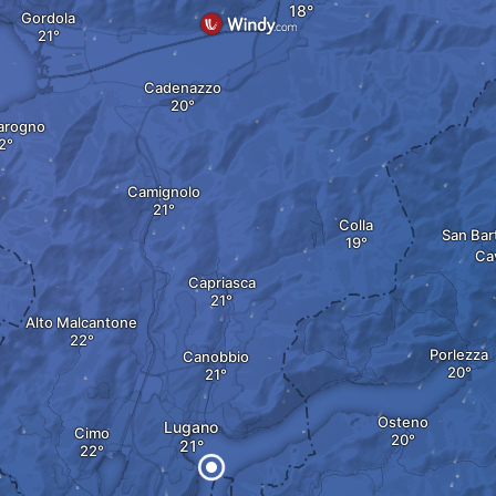
Gordola
Cadenazzo
arogno
Camignolo
Colla
San Bar
Ca
Capriasca
Alto Malcantone
Porlezza
Canobbio
Osteno
Lugano
Cimo