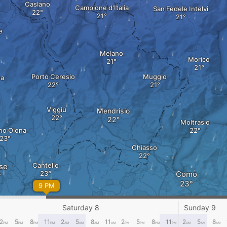
Caslano
Campione d'Italia
San Fedele Intelvi
e
Melano
Morico
Porto Ceresio
Muggio
a
Viggiù
Mendrisio
Moltrasio
no Olona
Chiasso
Cantello
se
Como
9 PM
Olgiate Comasco
Saturday 8
Sunday 9
Grandate
2
5
8
11
2
5
8
11
2
5
8
11
2
5
8
PM
PM
PM
PM
AM
AM
AM
AM
PM
PM
PM
PM
AM
AM
AM