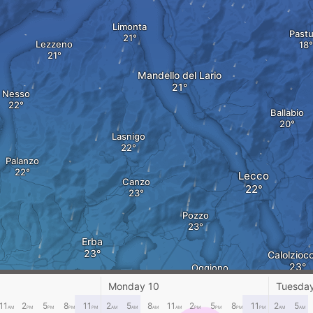
Limonta
Past
Lezzeno
Mandello del Lario
Nesso
Ballabio
Lasnigo
Palanzo
Lecco
Canzo
Pozzo
Erba
Calolzioc
Oggiono
Monday 10
Tuesday
Alzate Brianza
11
2
5
8
11
2
5
8
11
2
5
8
11
2
5
Nava
AM
PM
PM
PM
PM
AM
AM
AM
AM
PM
PM
PM
PM
AM
AM