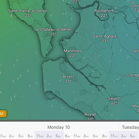
Luss
Rochefort
Saint-Pierre-d'Oléron
Le Château-d’Oléron
Saint-Agnant
Marennes
Sain
Corme
Arvert
Saujon
Me
AM
Royan
Monday 10
Tuesday
Coze
11
2
5
8
11
2
5
8
11
2
5
8
11
2
5
AM
PM
PM
PM
PM
AM
AM
AM
AM
PM
PM
PM
PM
AM
AM