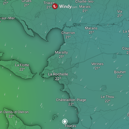
Grues
Chaillé-les-
Triaize
Marais
Vix
-sur-Mer
Marans
La 
Charron
Cou
Marsilly
Vérines
La Flotte
Bouhet
La Rochelle
Le Thou
Châtelaillon-Plage
nt-Denis-d'Oléron
G
Fouras