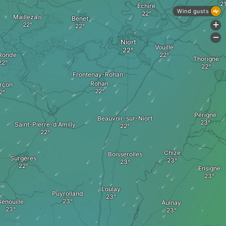
Échiré
Wind gusts
Maillezais
Benet
+
-
Niort
Vouillé
Ronde
Thorigné
Frontenay-Rohan-
Rohan
rçon
Périgné
Beauvoir-sur-Niort
Saint-Pierre-d'Amilly
Chizé
Boisserolles
Surgères
Ensigné
Loulay
Puyrolland
enouillé
Aulnay