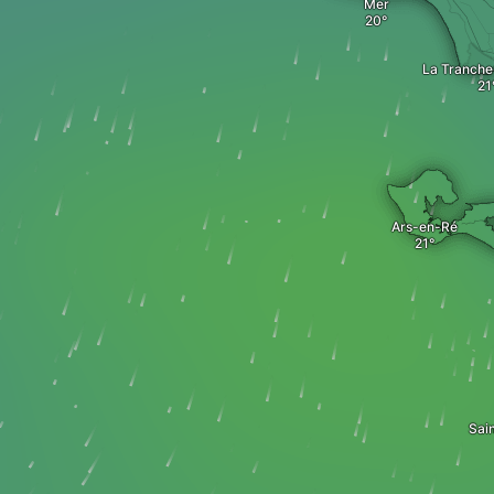
Mer
La Tranche
Ars-en-Ré
Sai