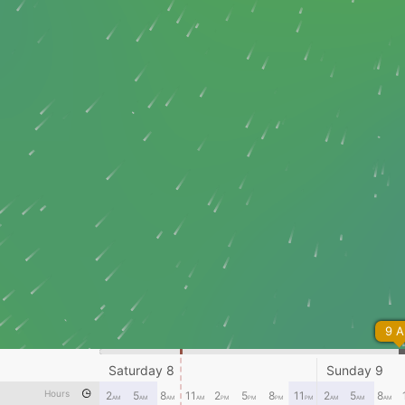
9 
Saturday 8
Sunday 9
Hours
2
5
8
11
2
5
8
11
2
5
8
AM
AM
AM
AM
PM
PM
PM
PM
AM
AM
AM