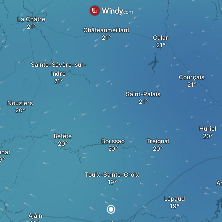
La Châtre
Châteaumeillant
Culan
Sainte-Sévère-sur-
Indre
Courçais
Saint-Palais
Nouziers
Huriel
Bétête
Boussac
Treignat
nnat
Toulx-Sainte-Croix
A
Lépaud
Ajain