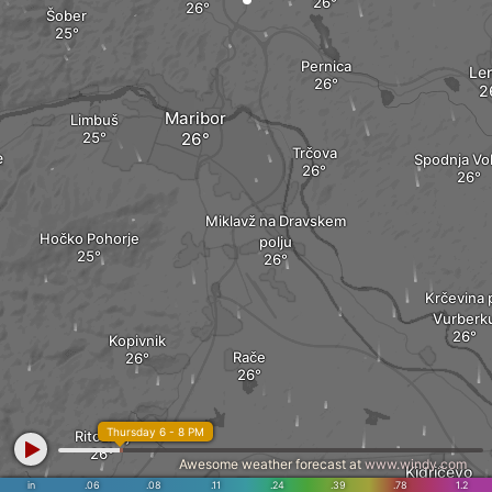
Šober
Pernica
Len
Maribor
Limbuš
Trčova
e
Spodnja Vol
Miklavž na Dravskem
Hočko Pohorje
polju
Krčevina p
Vurberk
Kopivnik
Rače
Thursday 6 - 8 PM
Ritoznoj
Awesome weather forecast at
www.windy.com
Kidričevo
in
.06
.08
.11
.24
.39
.78
1.2