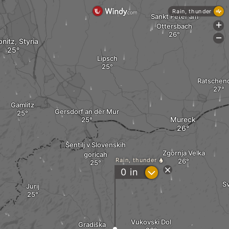
Rain, thunder
Sankt Peter am
+
Ottersbach
-
bnitz, Styria
Lipsch
Ratschen
Gamlitz
Gersdorf an der Mur
Mureck
Šentilj v Slovenskih
Zgornja Velka
goricah
Rain, thunder
?
0
in
S
Jurij
Vukovski Dol
Gradiška