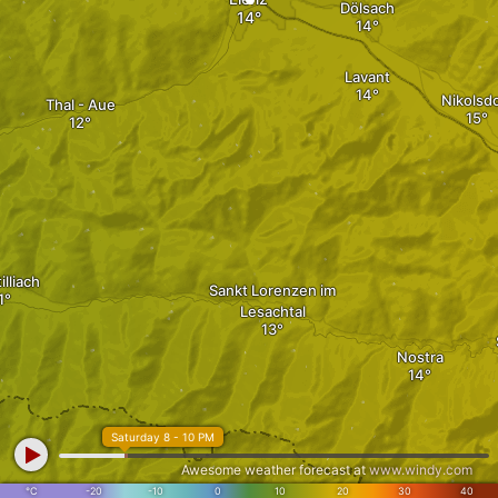
Dölsach
Lavant
Nikolsdo
Thal - Aue
illiach
Sankt Lorenzen im
Lesachtal
Nostra
Saturday 8 - 10 PM
Awesome weather forecast at
www.windy.com
°C
-20
-10
0
10
20
30
40