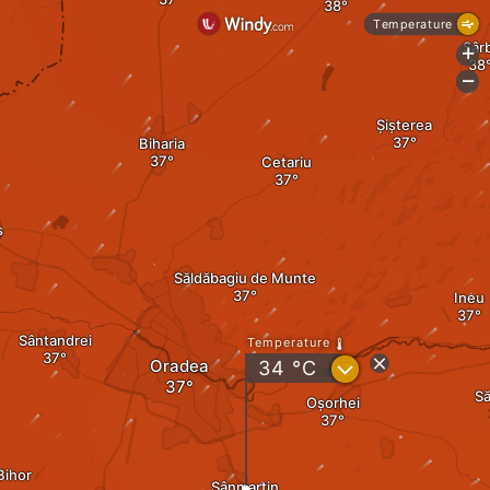
Temperature
Sârb
+
-
Șișterea
Biharia
Cetariu
ș
Săldăbagiu de Munte
Ineu
Sântandrei
Temperature
Oradea
?
34
°C
Să
Oșorhei
Bihor
Sânmartin