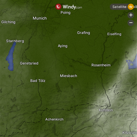
Waldkrai
Satellite
Poing
+
Munich
Gilching
-
Grafing
Eiselfing
Starnberg
Aying
Geretsried
Rosenheim
Miesbach
Bad Tölz
Kufstein
Achenkirch
Kitzbühe