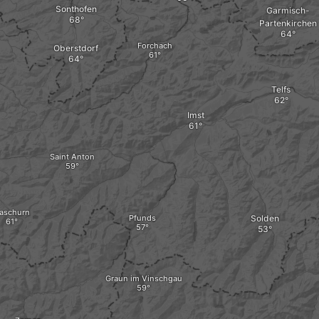
Sonthofen
Garmisch-
Partenkirchen
Forchach
Oberstdorf
Telfs
Imst
Saint Anton
aschurn
Pfunds
Solden
Graun im Vinschgau