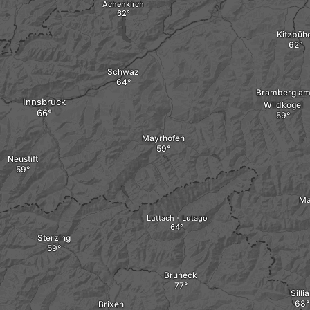
Achenkirch
Kitzbühe
Schwaz
Bramberg a
Innsbruck
Wildkogel
Mayrhofen
Neustift
Mat
Luttach - Lutago
Sterzing
Bruneck
Silli
Brixen