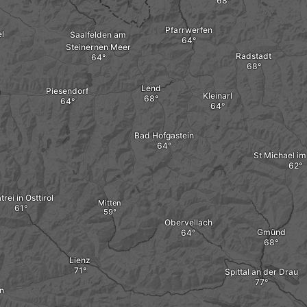
Pfarrwerfen
l
Saalfelden am
Steinernen Meer
Radstadt
Lend
Piesendorf
m
Kleinarl
Bad Hofgastein
St Michael i
rei in Osttirol
Mitten
Obervellach
Gmünd
Lienz
Spittal an der Drau
an