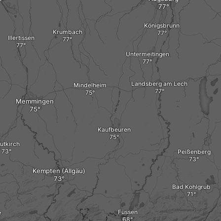
Königsbrunn
Krumbach
Illertissen
Untermeitingen
Landsberg am Lech
Mindelheim
Memmingen
Kaufbeuren
utkirch
Peißenberg
Kempten (Allgäu)
Bad Kohlgrub
Füssen
e