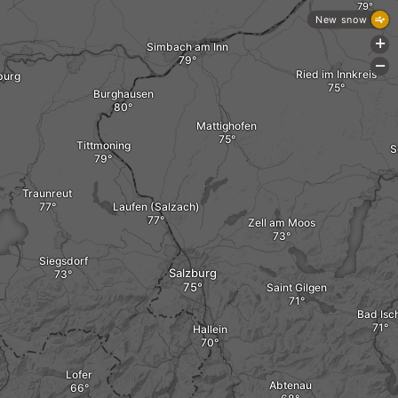
New snow
+
Simbach am Inn
-
Ried im Innkreis
burg
Burghausen
Mattighofen
Tittmoning
S
Traunreut
Laufen (Salzach)
Zell am Moos
Siegsdorf
Salzburg
Saint Gilgen
Bad Isch
Hallein
Lofer
Abtenau