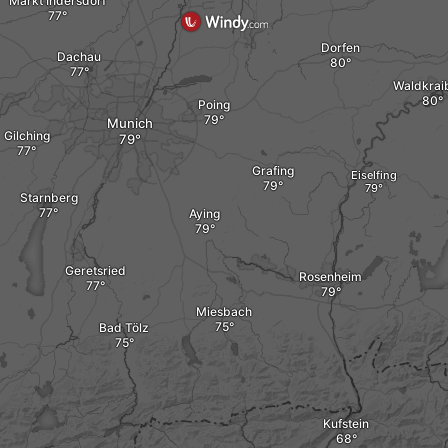
Markt Indersdorf
Dorfen
Dachau
Waldkrai
Poing
Munich
Gilching
Grafing
Eiselfing
Starnberg
Aying
Geretsried
Rosenheim
Miesbach
Bad Tölz
Kufstein