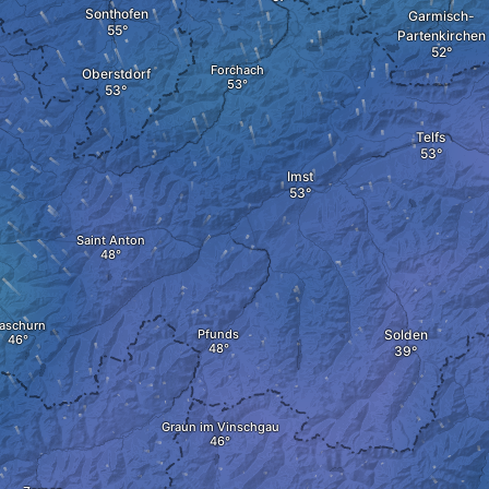
Sonthofen
Garmisch-
Partenkirchen
Forchach
Oberstdorf
Telfs
Imst
Saint Anton
aschurn
Pfunds
Solden
Graun im Vinschgau