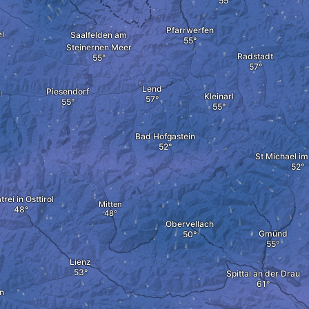
Pfarrwerfen
l
Saalfelden am
Steinernen Meer
Radstadt
Lend
Piesendorf
m
Kleinarl
Bad Hofgastein
St Michael i
rei in Osttirol
Mitten
Obervellach
Gmünd
Lienz
Spittal an der Drau
an