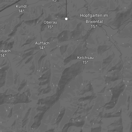
Kundl
Hopfgarten im
Brixental
Oberau
Auffach
lpbach
Kelchsau