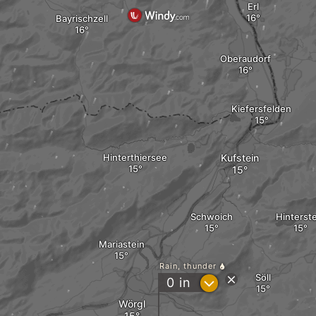
Erl
Bayrischzell
Oberaudorf
Kiefersfelden
Hinterthiersee
Kufstein
Schwoich
Hinterst
Mariastein
Rain, thunder
Söll
?
0
in
Wörgl