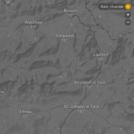
Rain, thunder
Kössen
+
Walchsee
-
Schwendt
Laufern
Kirchdorf in Tirol
ein
St. Johann in Tirol
Ellmau