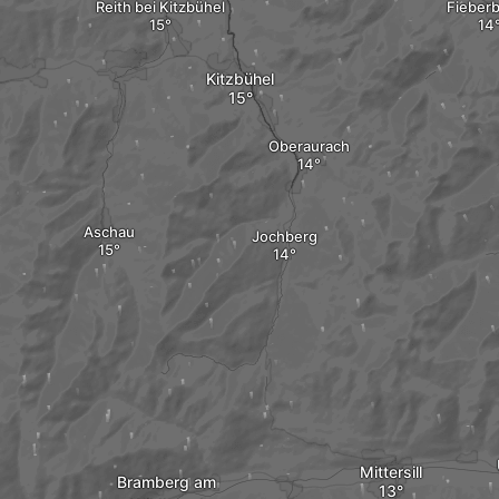
Reith bei Kitzbühel
Fieber
Kitzbühel
Oberaurach
Aschau
Jochberg
Mittersill
Bramberg am